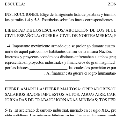
ESCUELA: _______________________________________ ZO
INSTRUCCIONES: Elige de la siguiente lista de palabras y término
los párrafos 1-4 y 5-8. Escríbelos sobre las líneas correspondientes.
LIBERTAD DE LOS ESCLAVOS/ ABOLICIÓN DE LOS FEU
CIVIL ESPAÑOLA/ GUERRA CIVIL DE NORTEAMÉRICA; 
1-4. Importante movimiento armado que se prolongó durante cuatro 
norte de aquel país con los habitantes del sur de la misma Naci
Intereses y proyectos económicos distintos enfrentaban a ambos grup
representaban proyectos industriales y financieros de gran magnitud 
por las labores __________________, las cuales les permitían expo
___________________. Al finalizar esta guerra el logro humanitari
____________________________________.
FIEBRE AMARILLA/ FIEBRE MALTOSA; OPERADORES/ 
SALARIOS BAJOS/ IMPUESTOS ALTOS; AGUA/ AIRE; CA
JORNADAS DE TRABAJO/ JORNADAS MÍNIMAS; TOS FER
5-12. El acelerado desarrollo industrial, iniciado en el siglo XIX, p
vida cotidiana. Las primeras fábricas se instalaron en las zonas rura