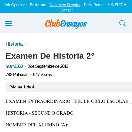
Job Openings:
Part-time
-
Non-exec Director
- Fully Remote UK/EU/CH -
Contact
Ensayos y trabajos
Historia
Examen De Historia 2°
Registrarse
marh1869
8 de Septiembre de 2013
Iniciar sesión
788 Palabras
647 Visitas
Contáctenos
Página 1 de 4
EXAMEN EXTRAORDINARIO TERCER CICLO ESCOLAR __
HISTORIA - SEGUNDO GRADO
NOMBRE DEL ALUMNO (A): ___________________________