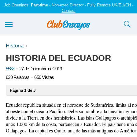
Job Openings:
Part-time
-
Non-exec Director
- Fully Remote UK/EU/CH -
Contact
Ensayos y trabajos
Historia
HISTORIA DEL ECUADOR
Registrarse
5588
27 de Diciembre de 2013
Iniciar sesión
639 Palabras
650 Visitas
Contáctenos
Página 1 de 3
Ecuador república situada en el noroeste de Sudamérica, limita al no
al oeste con el océano Pacífico. Debe su nombre a la línea imaginaria
divide a la Tierra en dos hemisferios. Las islas Galápagos o archipié
unos 1.000 km de la costa, pertenecen a Ecuador. El país tiene una
Galápagos. La capital es Quito, una de las más antiguas de América 