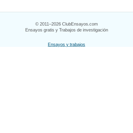
© 2011–2026 ClubEnsayos.com
Ensayos gratis y Trabajos de investigación
Ensayos y trabajos
Registrarse
Iniciar sesión
Ayuda
Contáctenos
Mapa del sitio
Política de privacidad
Términos de servicio