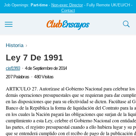
Job Openings:
Part-time
-
Non-exec Director
- Fully Remote UK/EU/CH -
Contact
Ensayos y trabajos
Historia
Ley 7 De 1991
Registrarse
cisf1993
4 de Septiembre de 2014
Iniciar sesión
207 Palabras
480 Visitas
Contáctenos
ARTICULO 27. Autorízase al Gobierno Nacional para celebrar los co
demás operaciones presupuestales que se requieran para dar cumplim
en las disposiciones que para su efectividad se dicten. Facúltase al
Banco de la República la forma de liquidación del Contrato para la 
en los cuales la Nación pagará las obligaciones que surjan de la liqu
cumplimiento a esta Ley, celebre el Gobierno Nacional con entidade
las partes, el registro presupuestal cuando a ello hubiera lugar y su p
que se entenderá cumplido con el recibo de pago de la publicació