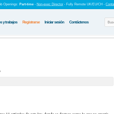
ob Openings:
Part-time
-
Non-exec Director
- Fully Remote UK/EU/CH -
Conta
 y trabajos
Registrarse
Iniciar sesión
Contáctenos
s
os 11 artículos de esta ley, donde se destaca como lo que yo creería