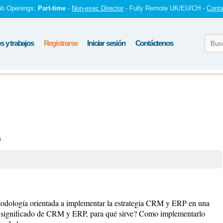
ob Openings:
Part-time
-
Non-exec Director
- Fully Remote UK/EU/CH -
Conta
 y trabajos
Registrarse
Iniciar sesión
Contáctenos
s
etodología orientada a implementar la estrategia CRM y ERP en una
l significado de CRM y ERP, para qué sirve? Como implementarlo