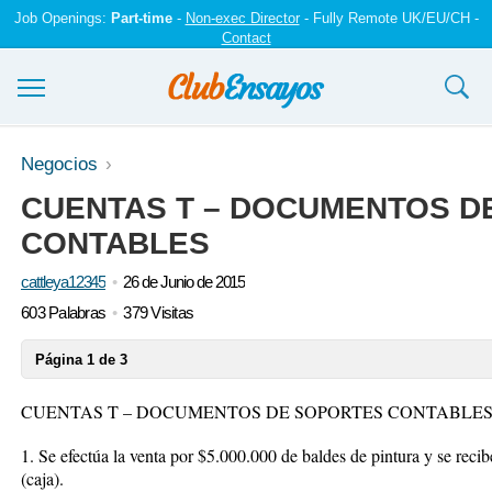
Job Openings:
Part-time
-
Non-exec Director
- Fully Remote UK/EU/CH -
Contact
Ensayos y trabajos
Negocios
CUENTAS T – DOCUMENTOS D
Registrarse
CONTABLES
Iniciar sesión
cattleya12345
26 de Junio de 2015
Contáctenos
603 Palabras
379 Visitas
Página 1 de 3
CUENTAS T – DOCUMENTOS DE SOPORTES CONTABLE
1. Se efectúa la venta por $5.000.000 de baldes de pintura y se rec
(caja).