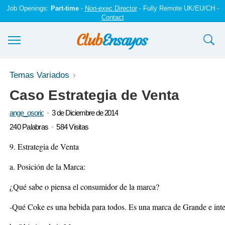
Job Openings:
Part-time
-
Non-exec Director
- Fully Remote UK/EU/CH -
Contact
Ensayos y trabajos
Temas Variados
Caso Estrategia de Venta
Registrarse
ange_osorio
3 de Diciembre de 2014
Iniciar sesión
240 Palabras
584 Visitas
Contáctenos
9. Estrategia de Venta
a. Posición de la Marca:
¿Qué sabe o piensa el consumidor de la marca?
-Qué Coke es una bebida para todos. Es una marca de Grande e inte