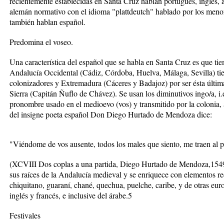
recientemente establecidas en Santa Cruz hablan portugués, ingles,
alemán normativo con el idioma "plattdeutch" hablado por los menoni
también hablan español.
Predomina el voseo.
Una característica del español que se habla en Santa Cruz es que tie
Andalucía Occidental (Cádiz, Córdoba, Huelva, Málaga, Sevilla) tier
colonizadores y Extremadura (Cáceres y Badajoz) por ser ésta última
Sierra (Capitán Ñuflo de Chávez). Se usan los diminutivos ingo/a, i
pronombre usado en el medioevo (vos) y transmitido por la colonia, 
del insigne poeta español Don Diego Hurtado de Mendoza dice:
"Viéndome de vos ausente, todos los males que siento, me traen al p
(XCVIII Dos coplas a una partida, Diego Hurtado de Mendoza,1549)
sus raíces de la Andalucía medieval y se enriquece con elementos r
chiquitano, guaraní, chané, quechua, puelche, caribe, y de otras eur
inglés y francés, e inclusive del árabe.5
Festivales