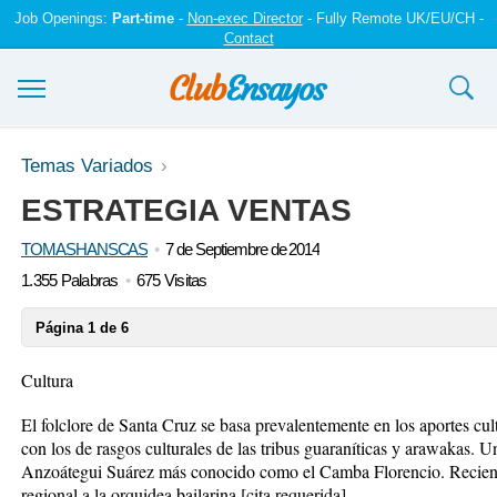
Job Openings:
Part-time
-
Non-exec Director
- Fully Remote UK/EU/CH -
Contact
Ensayos y trabajos
Temas Variados
ESTRATEGIA VENTAS
Registrarse
TOMASHANSCAS
7 de Septiembre de 2014
Iniciar sesión
1.355 Palabras
675 Visitas
Contáctenos
Página 1 de 6
Cultura
El folclore de Santa Cruz se basa prevalentemente en los aportes cu
con los de rasgos culturales de las tribus guaraníticas y arawakas. 
Anzoátegui Suárez más conocido como el Camba Florencio. Recie
regional a la orquidea bailarina.[cita requerida]