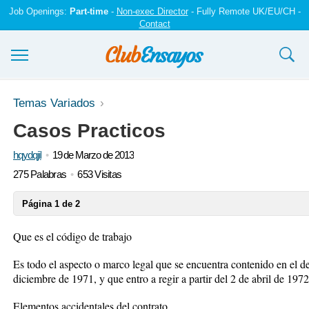
Job Openings:
Part-time
-
Non-exec Director
- Fully Remote UK/EU/CH -
Contact
Ensayos y trabajos
Temas Variados
Casos Practicos
Registrarse
hqydqjil
19 de Marzo de 2013
Iniciar sesión
275 Palabras
653 Visitas
Contáctenos
Página 1 de 2
Que es el código de trabajo
Es todo el aspecto o marco legal que se encuentra contenido en el d
diciembre de 1971, y que entro a regir a partir del 2 de abril de 1972
Elementos accidentales del contrato