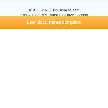
© 2011–2026 ClubEnsayos.com
Ensayos gratis y Trabajos de investigación
Leer documento completo
Ensayos y trabajos
Registrarse
Iniciar sesión
Ayuda
Contáctenos
Mapa del sitio
Política de privacidad
Términos de servicio