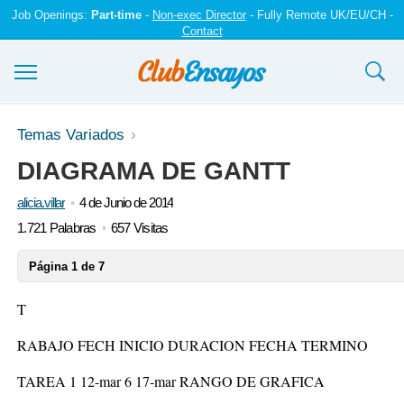
Job Openings:
Part-time
-
Non-exec Director
- Fully Remote UK/EU/CH -
Contact
Ensayos y trabajos
Temas Variados
DIAGRAMA DE GANTT
Registrarse
alicia.villar
4 de Junio de 2014
Iniciar sesión
1.721 Palabras
657 Visitas
Contáctenos
Página 1 de 7
T
RABAJO FECH INICIO DURACION FECHA TERMINO
TAREA 1 12-mar 6 17-mar RANGO DE GRAFICA