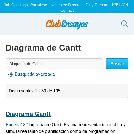
Job Openings:
Part-time
-
Non-exec Director
- Fully Remote UK/EU/CH -
Contact
Ensayos y trabajos
Diagrama de Gantt
Registrarse
Buscar
Iniciar sesión
Búsqueda avanzada
Contáctenos
Documentos 1 - 50 de 135
Diagrama Gantt
Euceda18
Diagrama de Gantt Es una representación gráfica y
simultánea tanto de planificación como de programación