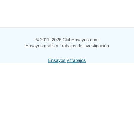
© 2011–2026 ClubEnsayos.com
Ensayos gratis y Trabajos de investigación
Ensayos y trabajos
Registrarse
Iniciar sesión
Ayuda
Contáctenos
Mapa del sitio
Política de privacidad