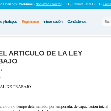
ob Openings:
Part-time
-
Non-exec Director
- Fully Remote UK/EU/CH -
Conta
 y trabajos
Registrarse
Iniciar sesión
Contáctenos
L ARTICULO DE LA LEY
BAJO
13
s
RAL DE TRABAJO
s para obra o tiempo determinado, por temporada, de capacitación inicial