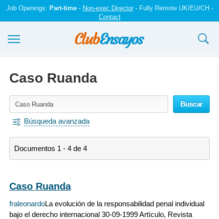
Job Openings:
Part-time
-
Non-exec Director
- Fully Remote UK/EU/CH -
Contact
Ensayos y trabajos
Caso Ruanda
Registrarse
Buscar
Iniciar sesión
Búsqueda avanzada
Contáctenos
Documentos 1 - 4 de 4
Caso Ruanda
fraleonardo
La evolución de la responsabilidad penal individual
bajo el derecho internacional 30-09-1999 Artículo, Revista