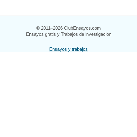
© 2011–2026 ClubEnsayos.com
Ensayos gratis y Trabajos de investigación
Ensayos y trabajos
Registrarse
Iniciar sesión
Ayuda
Contáctenos
Mapa del sitio
Política de privacidad
Términos de servicio