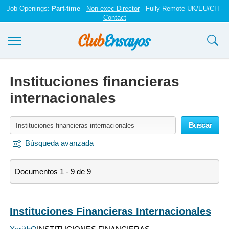
Job Openings:
Part-time
-
Non-exec Director
- Fully Remote UK/EU/CH -
Contact
Ensayos y trabajos
Instituciones financieras
Registrarse
internacionales
Iniciar sesión
Buscar
Contáctenos
Búsqueda avanzada
Documentos 1 - 9 de 9
Instituciones Financieras Internacionales