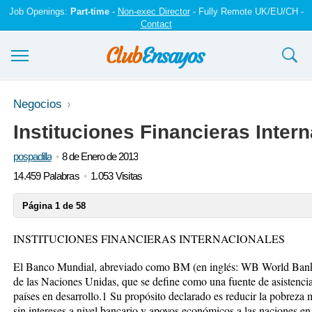
Job Openings:
Part-time
-
Non-exec Director
- Fully Remote UK/EU/CH -
Contact
Ensayos y trabajos
Negocios
Instituciones Financieras Inter
Registrarse
pospadilla
8 de Enero de 2013
Iniciar sesión
14.459 Palabras
1.053 Visitas
Contáctenos
Página 1 de 58
INSTITUCIONES FINANCIERAS INTERNACIONALES
El Banco Mundial, abreviado como BM (en inglés: WB World Bank)
de las Naciones Unidas, que se define como una fuente de asistencia
países en desarrollo.1 Su propósito declarado es reducir la pobreza 
sin intereses a nivel bancario y apoyos económicos a las naciones en