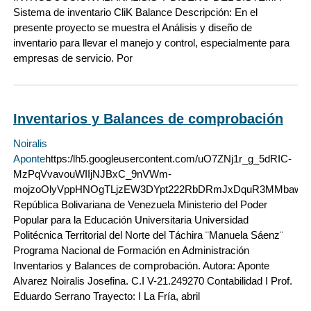
Sistema de inventario CliK Balance Descripción: En el
presente proyecto se muestra el Análisis y diseño de
inventario para llevar el manejo y control, especialmente para
empresas de servicio. Por
Inventarios y Balances de comprobación
Noiralis
Aponte
https:/lh5.googleusercontent.com/uO7ZNj1r_g_5dRIC-
MzPqVvavouWIIjNJBxC_9nVWm-
mojzoOlyVppHNOgTLjzEW3DYpt222RbDRmJxDquR3MMbawzn
República Bolivariana de Venezuela Ministerio del Poder
Popular para la Educación Universitaria Universidad
Politécnica Territorial del Norte del Táchira ¨Manuela Sáenz¨
Programa Nacional de Formación en Administración
Inventarios y Balances de comprobación. Autora: Aponte
Alvarez Noiralis Josefina. C.I V-21.249270 Contabilidad I Prof.
Eduardo Serrano Trayecto: I La Fría, abril