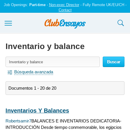
Job Openings:
Part-time
-
Non-exec Director
- Fully Remote UK/EU/CH -
Contact
Ensayos y trabajos
Inventario y balance
Registrarse
Buscar
Iniciar sesión
Búsqueda avanzada
Contáctenos
Documentos 1 - 20 de 20
Inventarios Y Balances
Robertsamir7
BALANCES E INVENTARIOS DEDICATORIA-
INTRODUCCIÓN Desde tiempo conmemorable, los egipcios