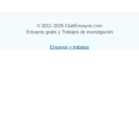
© 2011–2026 ClubEnsayos.com
Ensayos gratis y Trabajos de investigación
Ensayos y trabajos
Registrarse
Iniciar sesión
Ayuda
Contáctenos
Mapa del sitio
Política de privacidad
Términos de servicio