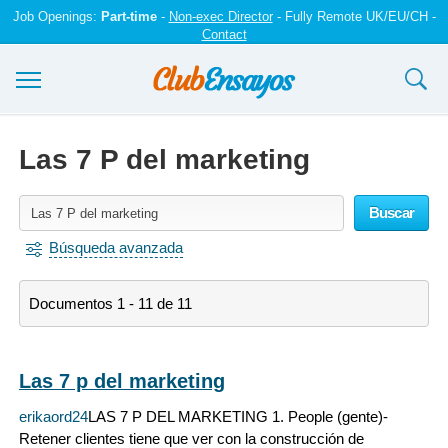
Job Openings:
Part-time
-
Non-exec Director
- Fully Remote UK/EU/CH -
Contact
Ensayos y trabajos
Las 7 P del marketing
Registrarse
Buscar
Iniciar sesión
Búsqueda avanzada
Contáctenos
Documentos 1 - 11 de 11
Las 7 p del marketing
erikaord24
LAS 7 P DEL MARKETING 1. People (gente)-
Retener clientes tiene que ver con la construcción de