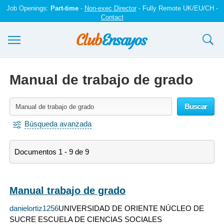
Job Openings:
Part-time
-
Non-exec Director
- Fully Remote UK/EU/CH -
Contact
Ensayos y trabajos
Manual de trabajo de grado
Registrarse
Buscar
Iniciar sesión
Búsqueda avanzada
Contáctenos
Documentos 1 - 9 de 9
Manual trabajo de grado
danielortiz1256
UNIVERSIDAD DE ORIENTE NÚCLEO DE
SUCRE ESCUELA DE CIENCIAS SOCIALES