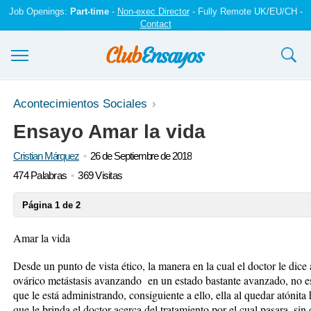
Job Openings:
Part-time
-
Non-exec Director
- Fully Remote UK/EU/CH -
Contact
Ensayos y trabajos
Acontecimientos Sociales
Ensayo Amar la vida
Registrarse
Cristian Márquez
26 de Septiembre de 2018
Iniciar sesión
474 Palabras
369 Visitas
Contáctenos
Página 1 de 2
Amar la vida
Desde un punto de vista ético, la manera en la cual el doctor le dice
ovárico metástasis avanzando en un estado bastante avanzado, no es
que le está administrando, consiguiente a ello, ella al quedar atónit
que le brinda el doctor acerca del tratamiento por el cual pasara, sin