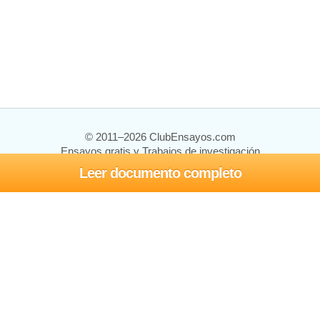
© 2011–2026 ClubEnsayos.com
Ensayos gratis y Trabajos de investigación
Leer documento completo
Ensayos y trabajos
Registrarse
Iniciar sesión
Ayuda
Contáctenos