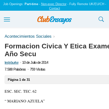
Job Openings:
Part-time
-
Non-exec Director
- Fully Remote UK/EU/CH -
Contact
Ensayos y trabajos
Acontecimientos Sociales
Formacion Civica Y Etica Exame
Registrarse
Año Secu
Iniciar sesión
leslyburke
10 de Julio de 2014
Contáctenos
7.588 Palabras
759 Visitas
Página 1 de 31
ESC. SEC. TEC. 62
“ MARIANO AZUELA”