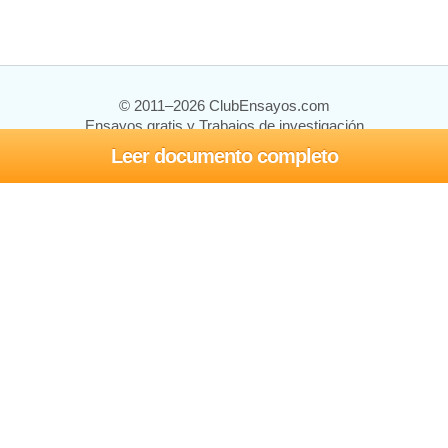
© 2011–2026 ClubEnsayos.com
Ensayos gratis y Trabajos de investigación
Leer documento completo
Ensayos y trabajos
Registrarse
Iniciar sesión
Ayuda
Contáctenos
Mapa del sitio
Política de privacidad
Términos de servicio