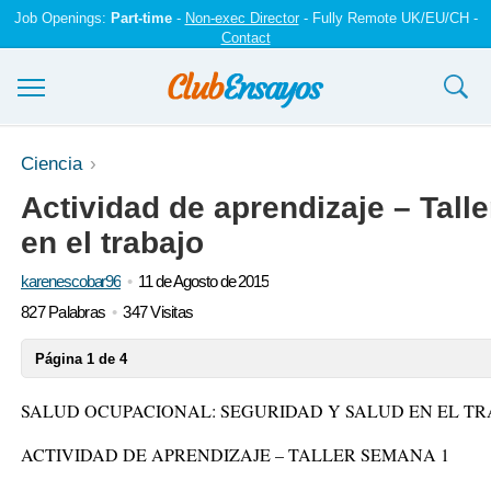
Job Openings:
Part-time
-
Non-exec Director
- Fully Remote UK/EU/CH -
Contact
Ensayos y trabajos
Ciencia
Actividad de aprendizaje – Tall
Registrarse
en el trabajo
Iniciar sesión
karenescobar96
11 de Agosto de 2015
Contáctenos
827 Palabras
347 Visitas
Página 1 de 4
SALUD OCUPACIONAL: SEGURIDAD Y SALUD EN EL T
ACTIVIDAD DE APRENDIZAJE – TALLER SEMANA 1