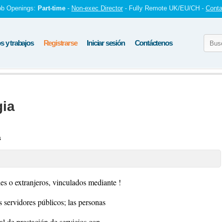
ob Openings:
Part-time
-
Non-exec Director
- Fully Remote UK/EU/CH -
Conta
 y trabajos
Registrarse
Iniciar sesión
Contáctenos
gia
s
es o extranjeros, vinculados mediante !
os servidores públicos; las personas
al de prestación de servicios con