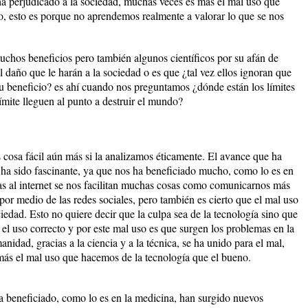
a perjudicado a la sociedad, muchas veces es más el mal uso que
, esto es porque no aprendemos realmente a valorar lo que se nos
muchos beneficios pero también algunos científicos por su afán de
 daño que le harán a la sociedad o es que ¿tal vez ellos ignoran que
su beneficio? es ahí cuando nos preguntamos ¿dónde están los límites
límite lleguen al punto a destruir el mundo?
 cosa fácil aún más si la analizamos éticamente. El avance que ha
y ha sido fascinante, ya que nos ha beneficiado mucho, como lo es en
ias al internet se nos facilitan muchas cosas como comunicarnos más
or medio de las redes sociales, pero también es cierto que el mal uso
ciedad. Esto no quiere decir que la culpa sea de la tecnología sino que
l uso correcto y por este mal uso es que surgen los problemas en la
nidad, gracias a la ciencia y a la técnica, se ha unido para el mal,
más el mal uso que hacemos de la tecnología que el bueno.
ha beneficiado, como lo es en la medicina, han surgido nuevos