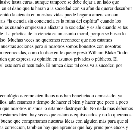
clusive hasta curas, aunque tampoco se debe dejar a un lado que
n en el daño que le harán a la sociedad con su afán de querer descubrir
tenido la ciencia en nuestras vidas puede llegar a amenazar con
is “la ciencia sin conciencia es la ruina del espíritu” cuando los
ad es cuando empiezan a afectar a la sociedad y es ahí cuando se les
e. La práctica de la ciencia es un asunto moral, porque se busca lo
falso. Muchas veces no queremos reconocer que nos estamos
 nuestras acciones pero si nosotros somos honestos con nosotros
án reconocidas, como lo dice en lo que expresó William Blake “todo
uien que expresa su opinión en asuntos privados o públicos. El
, este será el resultado. Él nunca dice: tal cosa va a suceder; por
s tecnológicos como científicos nos han beneficiado demasiado, ya
llos, aún estamos a tiempo de hacer el bien y hacer que poco a poco
ya que nosotros mismos lo estamos destruyendo. No nada más debemos
e estamos bien, hay veces que estamos equivocados y no lo queremos
 es bueno que compartamos nuestras ideas con alguien más para que si
a corrección, también hay que aprender que hay principios éticos y