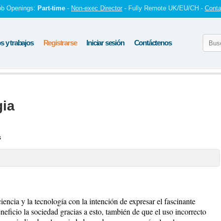
ob Openings:
Part-time
-
Non-exec Director
- Fully Remote UK/EU/CH -
Conta
 y trabajos
Registrarse
Iniciar sesión
Contáctenos
gia
s
iencia y la tecnología con la intención de expresar el fascinante
eficio la sociedad gracias a esto, también de que el uso incorrecto