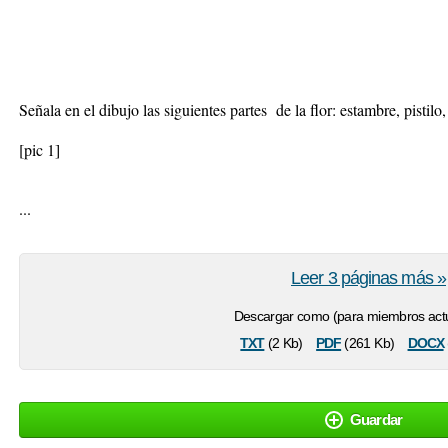
Corola
Cáliz
Señala en el dibujo las siguientes partes de la flor: estambre, pistilo,
[pic 1]
...
Leer 3 páginas más »
Descargar como (para miembros actu
txt
pdf
docx
(2 Kb)
(261 Kb)
Guardar