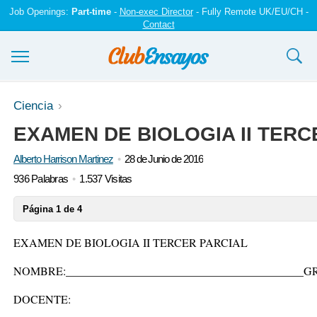
Job Openings:
Part-time
-
Non-exec Director
- Fully Remote UK/EU/CH -
Contact
Ensayos y trabajos
Ciencia
EXAMEN DE BIOLOGIA II TERC
Registrarse
Alberto Harrison Martinez
28 de Junio de 2016
Iniciar sesión
936 Palabras
1.537 Visitas
Contáctenos
Página 1 de 4
EXAMEN DE BIOLOGIA II TERCER PARCIAL
NOMBRE:_________________________________________
DOCENTE: