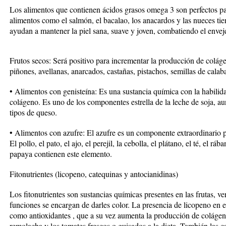
Los alimentos que contienen ácidos grasos omega 3 son perfectos pa
alimentos como el salmón, el bacalao, los anacardos y las nueces t
ayudan a mantener la piel sana, suave y joven, combatiendo el enveje
Frutos secos: Será positivo para incrementar la producción de colá
piñones, avellanas, anarcados, castañas, pistachos, semillas de calab
• Alimentos con genisteína: Es una sustancia química con la habilid
colágeno. Es uno de los componentes estrella de la leche de soja, a
tipos de queso.
• Alimentos con azufre: El azufre es un componente extraordinario 
El pollo, el pato, el ajo, el perejil, la cebolla, el plátano, el té, el rá
papaya contienen este elemento.
Fitonutrientes (licopeno, catequinas y antocianidinas)
Los fitonutrientes son sustancias químicas presentes en las frutas, ve
funciones se encargan de darles color. La presencia de licopeno en e
como antioxidantes , que a su vez aumenta la producción de colágeno
remolacha y los tomates frescos o guisados a la dieta. También las 