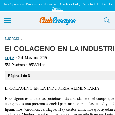
Job Openings:
Part-time
-
Non-exec Director
- Fully Remote UK/EU/CH -
Contact
Ensayos y trabajos
Ciencia
El COLAGENO EN LA INDUSTR
Registrarse
raulja8
2 de Marzo de 2015
Iniciar sesión
551 Palabras
858 Visitas
Contáctenos
Página 1 de 3
El COLAGENO EN LA INDUSTRIA ALIMENTARIA
El colágeno es una de las proteínas más abundante en el cuerpo que 
colágeno es una proteína esencial para mantener la elasticidad y la fo
ligamentos, tendones, cartílagos. Hay ciertos alimentos que ayudan a
colágeno. Muchos de estos alimentos se pueden añadir en cualquier 