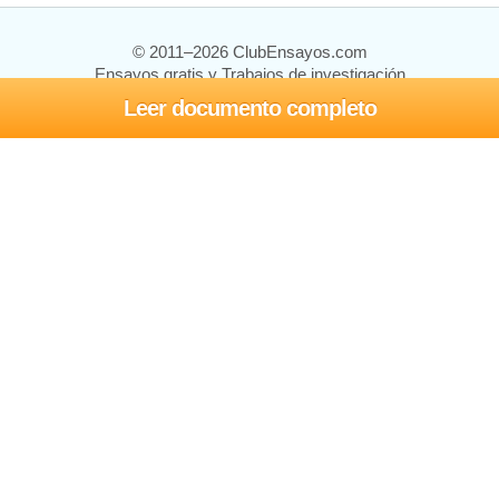
© 2011–2026 ClubEnsayos.com
Ensayos gratis y Trabajos de investigación
Leer documento completo
Ensayos y trabajos
Registrarse
Iniciar sesión
Ayuda
Contáctenos
Mapa del sitio
Política de privacidad
Términos de servicio