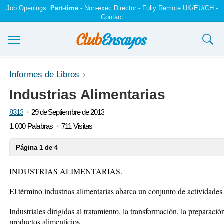
Job Openings:
Part-time
-
Non-exec Director
- Fully Remote UK/EU/CH -
Contact
Ensayos y trabajos
Informes de Libros
Industrias Alimentarias
Registrarse
8313
29 de Septiembre de 2013
Iniciar sesión
1.000 Palabras
711 Visitas
Contáctenos
Página 1 de 4
INDUSTRIAS ALIMENTARIAS.
El término industrias alimentarias abarca un conjunto de actividades
Industriales dirigidas al tratamiento, la transformación, la preparaci
productos alimenticios