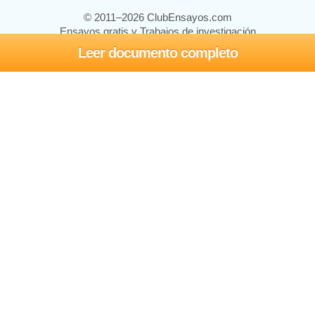
© 2011–2026 ClubEnsayos.com
Ensayos gratis y Trabajos de investigación
Leer documento completo
Ensayos y trabajos
Registrarse
Iniciar sesión
Ayuda
Contáctenos
Mapa del sitio
Política de privacidad
Términos de servicio