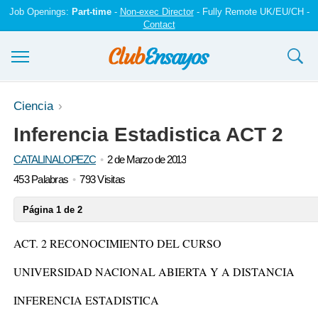
Job Openings:
Part-time
-
Non-exec Director
- Fully Remote UK/EU/CH -
Contact
Ensayos y trabajos
Ciencia
Inferencia Estadistica ACT 2
Registrarse
CATALINALOPEZC
2 de Marzo de 2013
Iniciar sesión
453 Palabras
793 Visitas
Contáctenos
Página 1 de 2
ACT. 2 RECONOCIMIENTO DEL CURSO
UNIVERSIDAD NACIONAL ABIERTA Y A DISTANCIA
INFERENCIA ESTADISTICA