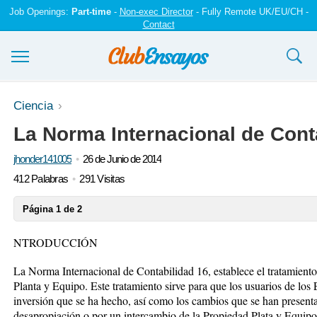
Job Openings:
Part-time
-
Non-exec Director
- Fully Remote UK/EU/CH -
Contact
Ensayos y trabajos
Ciencia
La Norma Internacional de Conta
Registrarse
jhonder141005
26 de Junio de 2014
Iniciar sesión
412 Palabras
291 Visitas
Contáctenos
Página 1 de 2
NTRODUCCIÓN
La Norma Internacional de Contabilidad 16, establece el tratamiento 
Planta y Equipo. Este tratamiento sirve para que los usuarios de los
inversión que se ha hecho, así como los cambios que se han presenta
desapropiación o por un intercambio de la Propiedad Plata y Equipo