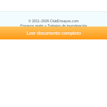
© 2011–2026 ClubEnsayos.com
Ensayos gratis y Trabajos de investigación
Leer documento completo
Ensayos y trabajos
Registrarse
Iniciar sesión
Ayuda
Contáctenos
Mapa del sitio
Política de privacidad
Términos de servicio