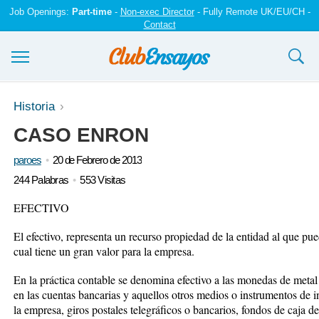
Job Openings:
Part-time
-
Non-exec Director
- Fully Remote UK/EU/CH -
Contact
Ensayos y trabajos
Historia
CASO ENRON
Registrarse
paroes
20 de Febrero de 2013
Iniciar sesión
244 Palabras
553 Visitas
Contáctenos
EFECTIVO
El efectivo, representa un recurso propiedad de la entidad al que pue
cual tiene un gran valor para la empresa.
En la práctica contable se denomina efectivo a las monedas de metal o
en las cuentas bancarias y aquellos otros medios o instrumentos de 
la empresa, giros postales telegráficos o bancarios, fondos de caja de