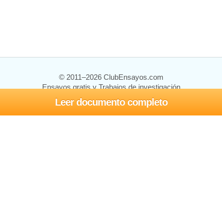
© 2011–2026 ClubEnsayos.com
Ensayos gratis y Trabajos de investigación
Leer documento completo
Ensayos y trabajos
Registrarse
Iniciar sesión
Ayuda
Contáctenos
Mapa del sitio