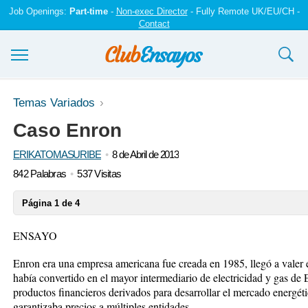
Job Openings:
Part-time
-
Non-exec Director
- Fully Remote UK/EU/CH -
Contact
Ensayos y trabajos
Temas Variados
Caso Enron
Registrarse
ERIKATOMASURIBE
8 de Abril de 2013
Iniciar sesión
842 Palabras
537 Visitas
Contáctenos
Página 1 de 4
ENSAYO
Enron era una empresa americana fue creada en 1985, llegó a valer 
había convertido en el mayor intermediario de electricidad y gas de 
productos financieros derivados para desarrollar el mercado energéti
garantizaba precios a múltiples entidades.