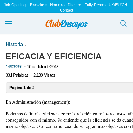
Job Openings:
Part-time
-
Non-exec Director
- Fully Remote UK/EU/CH -
Contact
Ensayos y trabajos
Historia
EFICACIA Y EFICIENCIA
Registrarse
14905256
10 de Julio de 2013
Iniciar sesión
331 Palabras
2.189 Visitas
Contáctenos
Página 1 de 2
En Administración (management):
Podemos definir la eficiencia como la relación entre los recursos uti
conseguidos con el mismo. Se entiende que la eficiencia se da cuand
mismo objetivo. O al contrario, cuando se logran más objetivos con