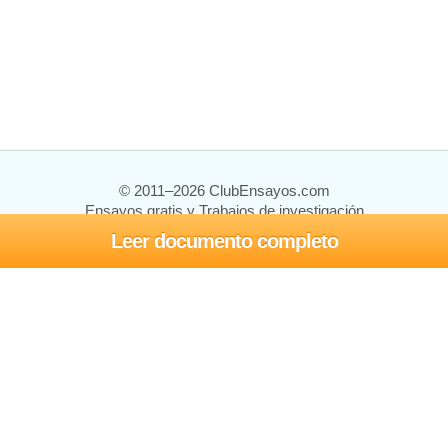
© 2011–2026 ClubEnsayos.com
Ensayos gratis y Trabajos de investigación
Leer documento completo
Ensayos y trabajos
Registrarse
Iniciar sesión
Ayuda
Contáctenos