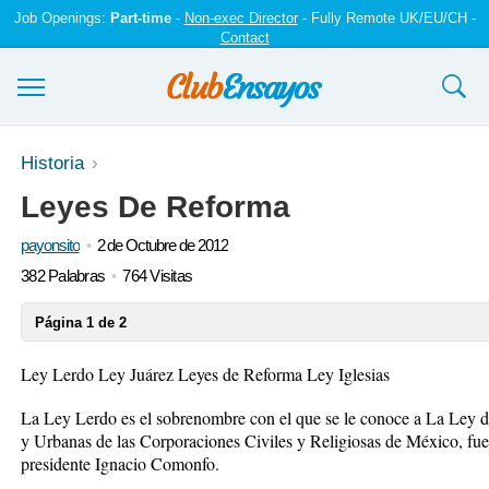
Job Openings:
Part-time
-
Non-exec Director
- Fully Remote UK/EU/CH -
Contact
Ensayos y trabajos
Historia
Leyes De Reforma
Registrarse
payonsito
2 de Octubre de 2012
Iniciar sesión
382 Palabras
764 Visitas
Contáctenos
Página 1 de 2
Ley Lerdo Ley Juárez Leyes de Reforma Ley Iglesias
La Ley Lerdo es el sobrenombre con el que se le conoce a La Ley d
y Urbanas de las Corporaciones Civiles y Religiosas de México, fue
presidente Ignacio Comonfo.