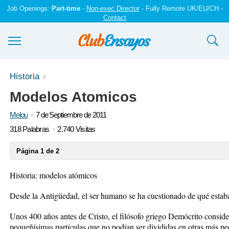
Job Openings:
Part-time
-
Non-exec Director
- Fully Remote UK/EU/CH -
Contact
Ensayos y trabajos
Historia
Modelos Atomicos
Registrarse
Melou
7 de Septiembre de 2011
Iniciar sesión
318 Palabras
2.740 Visitas
Contáctenos
Página 1 de 2
Historia: modelos atómicos
Desde la Antigüedad, el ser humano se ha cuestionado de qué estaba
Unos 400 años antes de Cristo, el filósofo griego Demócrito consider
pequeñísimas partículas que no podían ser divididas en otras más peq