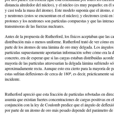
distancia alrededor del núcleo), y el núcleo (es muy pequeño; en él s
y casi toda la masa del átomo). Este modelo suponía que el átomo, es
y neutrones (estos se encuentran en el núcleo); y electrones (está en
protones y los neutrones son partículas compuestas y que las interacc
transmisoras de las fuerzas nucleares.
Antes de la propuesta de Rutherford, los físicos aceptaban que las ca
distribución más o menos uniforme. Rutherford trató de ver cómo era l
parte de los átomos de una lámina de oro muy delgada. Los ángulos r
partículas supuestamente aportarían información sobre cómo era la d
concreto, era de esperar que si las cargas estaban distribuidas ac
mayoría de las partículas atravesarían la delgada lámina sufriendo sól
aproximadamente recta. Aunque esto era cierto para la mayoría de pa
estas sufrían deflexiones de cerca de 180º, es decir, prácticamente sa
incidente.
Rutherford apreció que esta fracción de partículas rebotadas en direc
asumía que existían fuertes concentraciones de cargas positivas en
conjunción con la ley de Coulomb predice que el ángulo de deflexión 
por parte de un átomo de oro más pesado depende del parámetro de im