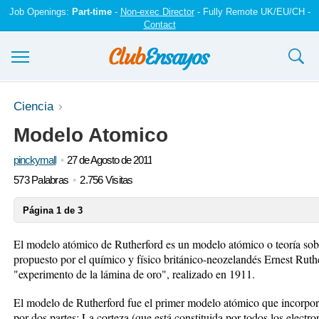
Job Openings:
Part-time
-
Non-exec Director
- Fully Remote UK/EU/CH -
Contact
Ensayos y trabajos
Ciencia
Modelo Atomico
Registrarse
pinckymall
27 de Agosto de 2011
Iniciar sesión
573 Palabras
2.756 Visitas
Contáctenos
Página 1 de 3
El modelo atómico de Rutherford es un modelo atómico o teoría sobr
propuesto por el químico y físico británico-neozelandés Ernest Ruthe
"experimento de la lámina de oro", realizado en 1911.
El modelo de Rutherford fue el primer modelo atómico que incorpor
por dos partes: La corteza (que está constituida por todos los electr