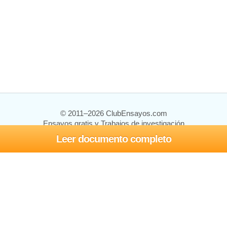
© 2011–2026 ClubEnsayos.com
Ensayos gratis y Trabajos de investigación
Leer documento completo
Ensayos y trabajos
Registrarse
Iniciar sesión
Ayuda
Contáctenos