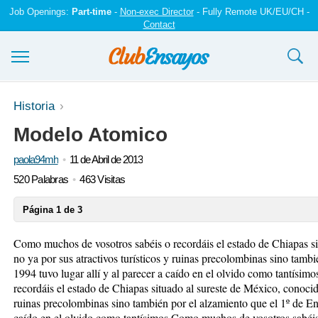
Job Openings:
Part-time
-
Non-exec Director
- Fully Remote UK/EU/CH -
Contact
Ensayos y trabajos
Historia
Modelo Atomico
Registrarse
paola94mh
11 de Abril de 2013
Iniciar sesión
520 Palabras
463 Visitas
Contáctenos
Página 1 de 3
Como muchos de vosotros sabéis o recordáis el estado de Chiapas s
no ya por sus atractivos turísticos y ruinas precolombinas sino tamb
1994 tuvo lugar allí y al parecer a caído en el olvido como tantísi
recordáis el estado de Chiapas situado al sureste de México, conocido
ruinas precolombinas sino también por el alzamiento que el 1º de Ene
caído en el olvido como tantísimos Como muchos de vosotros sabéis 