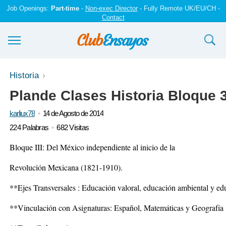
Job Openings:
Part-time
-
Non-exec Director
- Fully Remote UK/EU/CH -
Contact
Ensayos y trabajos
Historia
Plande Clases Historia Bloque 
Registrarse
karliux78
14 de Agosto de 2014
Iniciar sesión
224 Palabras
682 Visitas
Contáctenos
Bloque III: Del México independiente al inicio de la
Revolución Mexicana (1821-1910).
**Ejes Transversales : Educación valoral, educación ambiental y ed
**Vinculación con Asignaturas: Español, Matemáticas y Geografía