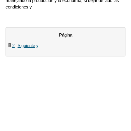
manejando la producción y la economía, si dejar de lado las
condiciones y
Página
1
2
Siguiente