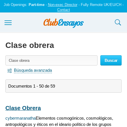
Job Openings:
Part-time
-
Non-exec Director
- Fully Remote UK/EU/CH -
Contact
Ensayos y trabajos
Clase obrera
Registrarse
Buscar
Iniciar sesión
Búsqueda avanzada
Contáctenos
Documentos 1 - 50 de 59
Clase Obrera
cybermaranatha
Elementos cosmogónicos, cosmológicos,
antropológicos y éticos en el ideario político de los grupos