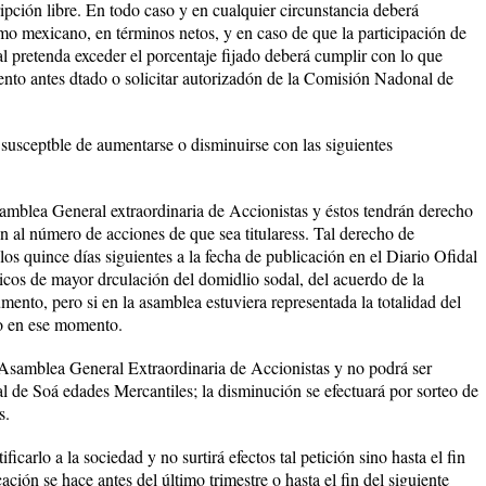
ripción libre. En todo caso y en cualquier circunstancia deberá
imo mexicano, en términos netos, y en caso de que la participación de
dal pretenda exceder el porcentaje fijado deberá cumplir con lo que
mento antes dtado o solicitar autorizadón de la Comisión Nadonal de
usceptble de aumentarse o disminuirse con las siguientes
amblea General extraordinaria de Accionistas y éstos tendrán derecho
ón al número de acciones de que sea titularess. Tal derecho de
los quince días siguientes a la fecha de publicación en el Diario Ofidal
icos de mayor drculación del domidlio sodal, del acuerdo de la
nto, pero si en la asamblea estuviera representada la totalidad del
to en ese momento.
 Asamblea General Extraordinaria de Accionistas y no podrá ser
al de Soá edades Mercantiles; la disminución se efectuará por sorteo de
s.
icarlo a la sociedad y no surtirá efectos tal petición sino hasta el fin
icación se hace antes del último trimestre o hasta el fin del siguiente