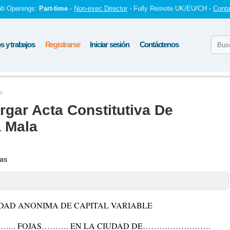
ob Openings:
Part-time
-
Non-exec Director
- Fully Remote UK/EU/CH -
Conta
 y trabajos
Registrarse
Iniciar sesión
Contáctenos
gar Acta Constitutiva De
 Mala
tas
EDAD ANONIMA DE CAPITAL VARIABLE
.. FOJAS………. EN LA CIUDAD DE…………………….