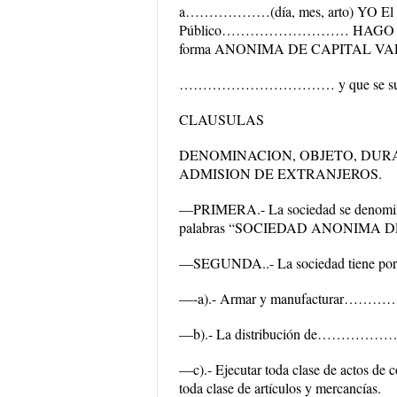
a………………(día, mes, arto) YO
Público……………………… HAGO CO
forma ANONIMA DE CAPITAL VARIAB
…………………………… y que se sujetan a lo
CLAUSULAS
DENOMINACION, OBJETO, DURA
ADMISION DE EXTRANJEROS.
—PRIMERA.- La sociedad se den
palabras “SOCIEDAD ANONIMA DE CA
—SEGUNDA..- La sociedad tiene por 
—-a).- Armar y manufactura
—b).- La distribución de…
—c).- Ejecutar toda clase de actos de c
toda clase de artículos y mercancías.