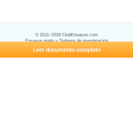
© 2011–2026 ClubEnsayos.com
Ensayos gratis y Trabajos de investigación
Leer documento completo
Ensayos y trabajos
Registrarse
Iniciar sesión
Ayuda
Contáctenos
Mapa del sitio
Política de privacidad