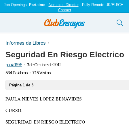
Job Openings:
Part-time
-
Non-exec Director
- Fully Remote UK/EU/CH -
Contact
Ensayos y trabajos
Informes de Libros
Seguridad En Riesgo Electrico
Registrarse
paula1975
3 de Octubre de 2012
Iniciar sesión
534 Palabras
715 Visitas
Contáctenos
Página 1 de 3
PAULA NIEVES LOPEZ BENAVIDES
CURSO:
SEGURIDAD EN RIESGO ELECTRICO