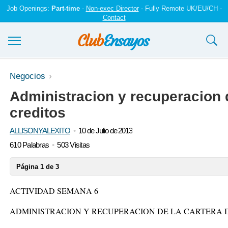
Job Openings:
Part-time
-
Non-exec Director
- Fully Remote UK/EU/CH -
Contact
Ensayos y trabajos
Negocios
Administracion y recuperacion d
Registrarse
creditos
Iniciar sesión
ALLISONYALEXITO
10 de Julio de 2013
Contáctenos
610 Palabras
503 Visitas
Página 1 de 3
ACTIVIDAD SEMANA 6
ADMINISTRACION Y RECUPERACION DE LA CARTERA 