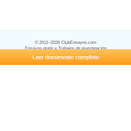
© 2011–2026 ClubEnsayos.com
Ensayos gratis y Trabajos de investigación
Leer documento completo
Ensayos y trabajos
Registrarse
Iniciar sesión
Ayuda
Contáctenos
Mapa del sitio
Política de privacidad