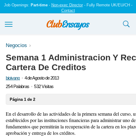
Job Openings:
Part-time
-
Non-exec Director
- Fully Remote UK/EU/CH -
Contact
Ensayos y trabajos
Negocios
Semana 1 Administracion Y Re
Registrarse
Cartera De Creditos
Iniciar sesión
bioivanq
4 de Agosto de 2013
Contáctenos
254 Palabras
532 Visitas
Página 1 de 2
En el desarrollo de las actividades de la primera semana del curso, 
establecidos por las instituciones financieras para administrar uno d
fundamentos que permitirán la recuperación de la cartera en los plaz
aprobación y entrega de los créditos.