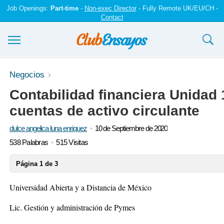
Job Openings:
Part-time
-
Non-exec Director
- Fully Remote UK/EU/CH -
Contact
Ensayos y trabajos
Negocios
Contabilidad financiera Unidad 
Registrarse
cuentas de activo circulante
Iniciar sesión
dulce angelica luna enriquez
10 de Septiembre de 2020
Contáctenos
538 Palabras
515 Visitas
Página 1 de 3
Universidad Abierta y a Distancia de México
Lic. Gestión y administración de Pymes