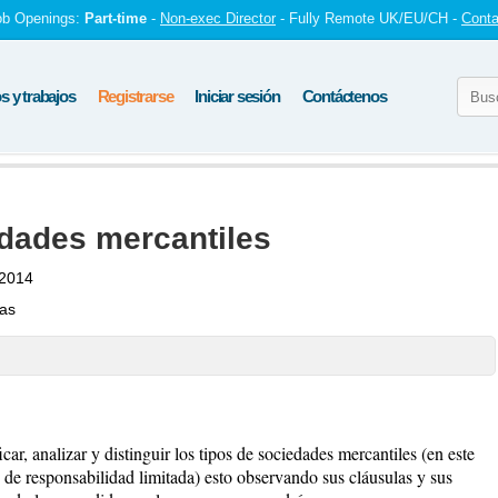
ob Openings:
Part-time
-
Non-exec Director
- Fully Remote UK/EU/CH -
Conta
 y trabajos
Registrarse
Iniciar sesión
Contáctenos
edades mercantiles
 2014
tas
icar, analizar y distinguir los tipos de sociedades mercantiles (en este
de responsabilidad limitada) esto observando sus cláusulas y sus