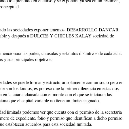
sando lo aprendido en el curso y se expondrá ya sea en un resumen,
conceptual.
nando las sociedades exponer tenemos: DESARROLLO DANCAR
variable y después a DULCES Y CHICLES KALAY sociedad de
encionara las partes, clausulas y estatutos distintivos de cada acta.
 y sus principales objetivos.
edades se puede formar y estructurar solamente con un socio pero en
e son los fondos, es por eso que la primer diferencia en estas dos
en la cuarta clausula con el monto con el que se iniciaran las
ona que el capital variable no tiene un límite asignado.
edad limitada podemos ver que cuenta con el permiso de la secretaria
úmero de expediente, folio y permiso que identifican a dicho permiso,
ue establecen acuerdos para esta sociedad limitada.