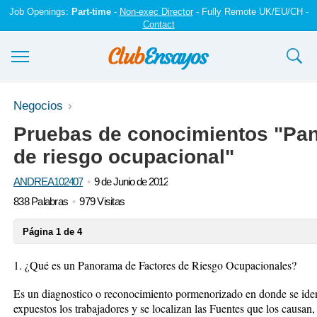
Job Openings:
Part-time
-
Non-exec Director
- Fully Remote UK/EU/CH -
Contact
Ensayos y trabajos
Negocios
Pruebas de conocimientos "Pan
Registrarse
de riesgo ocupacional"
Iniciar sesión
ANDREA102407
9 de Junio de 2012
Contáctenos
838 Palabras
979 Visitas
Página 1 de 4
1. ¿Qué es un Panorama de Factores de Riesgo Ocupacionales?
Es un diagnostico o reconocimiento pormenorizado en donde se ident
expuestos los trabajadores y se localizan las Fuentes que los causan