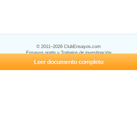
© 2011–2026 ClubEnsayos.com
Ensayos gratis y Trabajos de investigación
Leer documento completo
Ensayos y trabajos
Registrarse
Iniciar sesión
Ayuda
Contáctenos
Mapa del sitio