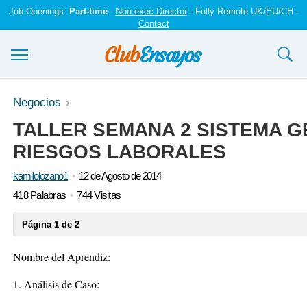
Job Openings:
Part-time
-
Non-exec Director
- Fully Remote UK/EU/CH -
Contact
Ensayos y trabajos
Negocios
TALLER SEMANA 2 SISTEMA G
Registrarse
RIESGOS LABORALES
Iniciar sesión
kamilolozano1
12 de Agosto de 2014
Contáctenos
418 Palabras
744 Visitas
Página 1 de 2
Nombre del Aprendiz:
1. Análisis de Caso: