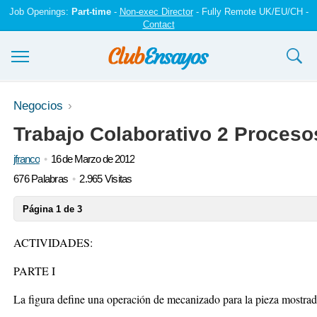
Job Openings:
Part-time
-
Non-exec Director
- Fully Remote UK/EU/CH -
Contact
Ensayos y trabajos
Negocios
Trabajo Colaborativo 2 Proces
Registrarse
jfranco
16 de Marzo de 2012
Iniciar sesión
676 Palabras
2.965 Visitas
Contáctenos
Página 1 de 3
ACTIVIDADES:
PARTE I
La figura define una operación de mecanizado para la pieza mostra