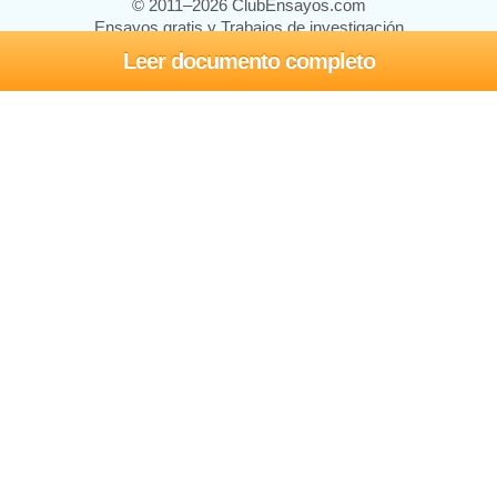
© 2011–2026 ClubEnsayos.com
Ensayos gratis y Trabajos de investigación
Leer documento completo
Ensayos y trabajos
Registrarse
Iniciar sesión
Ayuda
Contáctenos
Mapa del sitio
Política de privacidad
Términos de servicio