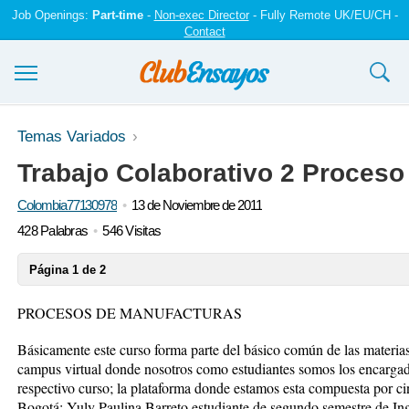
Job Openings:
Part-time
-
Non-exec Director
- Fully Remote UK/EU/CH -
Contact
Ensayos y trabajos
Temas Variados
Trabajo Colaborativo 2 Proceso
Registrarse
Colombia77130978
13 de Noviembre de 2011
Iniciar sesión
428 Palabras
546 Visitas
Contáctenos
Página 1 de 2
PROCESOS DE MANUFACTURAS
Básicamente este curso forma parte del básico común de las materias 
campus virtual donde nosotros como estudiantes somos los encarga
respectivo curso; la plataforma donde estamos esta compuesta por ci
Bogotá: Yuly Paulina Barreto estudiante de segundo semestre de Ing. 