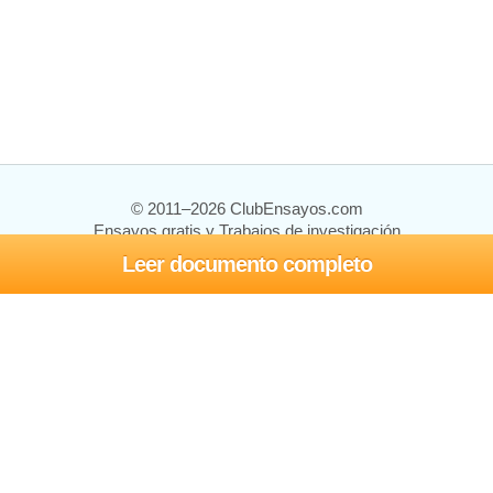
© 2011–2026 ClubEnsayos.com
Ensayos gratis y Trabajos de investigación
Leer documento completo
Ensayos y trabajos
Registrarse
Iniciar sesión
Ayuda
Contáctenos