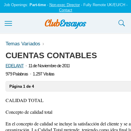
Job Openings:
Part-time
-
Non-exec Director
- Fully Remote UK/EU/CH -
Contact
Ensayos y trabajos
Temas Variados
CUENTAS CONTABLES
Registrarse
EDELANT
11 de Noviembre de 2011
Iniciar sesión
979 Palabras
1.297 Visitas
Contáctenos
Página 1 de 4
CALIDAD TOTAL
Concepto de calidad total
En el concepto de calidad se incluye la satisfacción del cliente y se 
organización. La Calidad Total pretende, teniendo como idea final la 