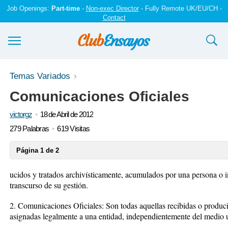
Job Openings:
Part-time
-
Non-exec Director
- Fully Remote UK/EU/CH -
Contact
Ensayos y trabajos
Temas Variados
Comunicaciones Oficiales
Registrarse
victorgz
18 de Abril de 2012
Iniciar sesión
279 Palabras
619 Visitas
Contáctenos
Página 1 de 2
ucidos y tratados archivísticamente, acumulados por una persona o in
transcurso de su gestión.
2. Comunicaciones Oficiales: Son todas aquellas recibidas o produci
asignadas legalmente a una entidad, independientemente del medio u