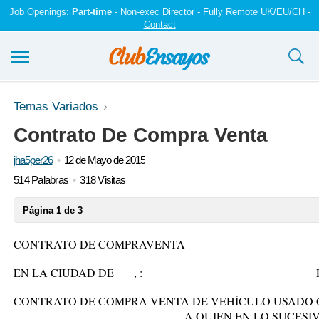
Job Openings:
Part-time
-
Non-exec Director
- Fully Remote UK/EU/CH -
Contact
Ensayos y trabajos
Temas Variados
Contrato De Compra Venta
Registrarse
jha5per26
12 de Mayo de 2015
Iniciar sesión
514 Palabras
318 Visitas
Contáctenos
Página 1 de 3
CONTRATO DE COMPRAVENTA
EN LA CIUDAD DE ___, :______________________________
CONTRATO DE COMPRA-VENTA DE VEHÍCULO USADO 
………………………………………A QUIEN EN LO SUCESIVO S