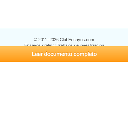
© 2011–2026 ClubEnsayos.com
Ensayos gratis y Trabajos de investigación
Leer documento completo
Ensayos y trabajos
Registrarse
Iniciar sesión
Ayuda
Contáctenos
Mapa del sitio
Política de privacidad